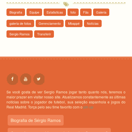
Biografia
Equipe
Estatisticas
foto
Fãs
Galeria
galeria de fotos
Gerenciamento
Mbappé
Notícias
Sergio Ramos
Transferir
Se você gosta de ver Sergio Ramos jogar tanto quanto nós, teremos o
maior prazer em visitar nosso site. Atualizamos constantemente as últimas
notícias sobre o jogador de futebol, sua seleção espanhola e jogos do
Real Madrid. Torça pelo seu time favorito com o
pin up
Biografia de Sérgio Ramos