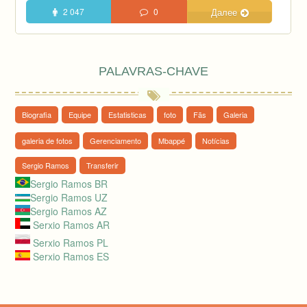
2 047
0
Далее
PALAVRAS-CHAVE
Biografia
Equipe
Estatisticas
foto
Fãs
Galeria
galeria de fotos
Gerenciamento
Mbappé
Notícias
Sergio Ramos
Transferir
Sergio Ramos BR
Sergio Ramos UZ
Sergio Ramos AZ
Serxio Ramos AR
Serxio Ramos PL
Serxio Ramos ES