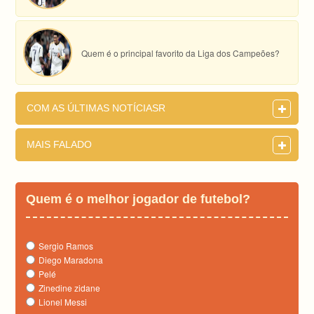
Quem é o principal favorito da Liga dos Campeões?
COM AS ÚLTIMAS NOTÍCIASR
MAIS FALADO
Quem é o melhor jogador de futebol?
Sergio Ramos
Diego Maradona
Pelé
Zinedine zidane
Lionel Messi