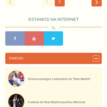
1
2
ESTAMOS NA INTERNET
FAMOSO
Vinicius esmagou o adversário do "Real Madrid".
A estrela do Real Madrid escolheu Marrocos