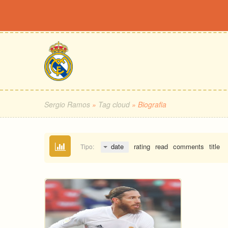
Sergio Ramos
»
Tag cloud
» Biografia
date
rating
read
comments
title
Tipo: