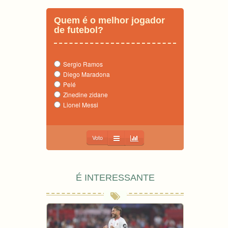
Quem é o melhor jogador
de futebol?
Sergio Ramos
Diego Maradona
Pelé
Zinedine zidane
Lionel Messi
Voto
É INTERESSANTE